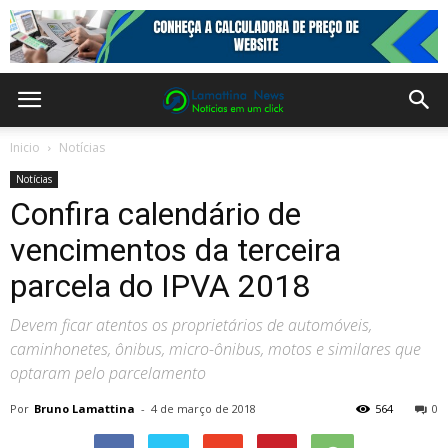
Inicio
Notícias
Notícias
Confira calendário de
vencimentos da terceira
parcela do IPVA 2018
Devem ficar atentos os proprietários de automóveis,
caminhonetes, ônibus, micro-ônibus, motos e similares que
optaram pelo parcelamento
Por
Bruno Lamattina
-
4 de março de 2018
564
0