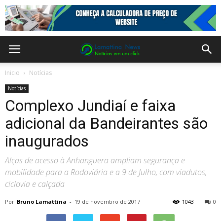
Inicio
Notícias
Notícias
Complexo Jundiaí e faixa
adicional da Bandeirantes são
inaugurados
Alças de acesso à Anhanguera ampliam segurança e
mobilidade para a Rodoviária e a 9 de Julho, com viadutos,
ciclovia e calçada
Por
Bruno Lamattina
-
19 de novembro de 2017
1043
0