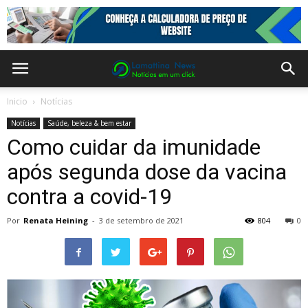
Inicio
Notícias
Notícias
Saúde, beleza & bem estar
Como cuidar da imunidade
após segunda dose da vacina
contra a covid-19
Por
Renata Heining
-
3 de setembro de 2021
804
0