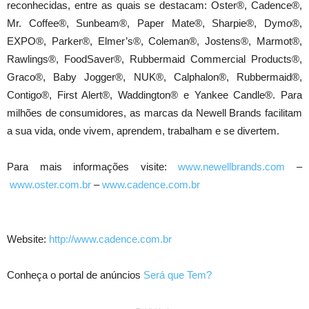
reconhecidas, entre as quais se destacam: Oster®, Cadence®,
Mr. Coffee®, Sunbeam®, Paper Mate®, Sharpie®, Dymo®,
EXPO®, Parker®, Elmer’s®, Coleman®, Jostens®, Marmot®,
Rawlings®, FoodSaver®, Rubbermaid Commercial Products®,
Graco®, Baby Jogger®, NUK®, Calphalon®, Rubbermaid®,
Contigo®, First Alert®, Waddington® e Yankee Candle®. Para
milhões de consumidores, as marcas da Newell Brands facilitam
a sua vida, onde vivem, aprendem, trabalham e se divertem.
Para mais informações visite:
www.newellbrands.com
–
www.oster.com.br
–
www.cadence.com.br
Website:
http://www.cadence.com.br
Conheça o portal de anúncios
Será que Tem?