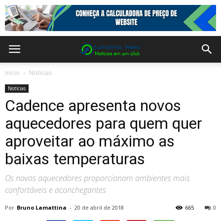
Inicio
Notícias
Notícias
Cadence apresenta novos
aquecedores para quem quer
aproveitar ao máximo as
baixas temperaturas
Os novos aquecedores proporcionam ambientes mais
confortáveis e aconchegantes
Por
Bruno Lamattina
-
20 de abril de 2018
665
0