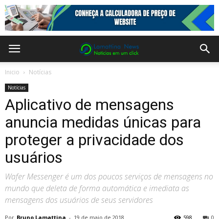
Inicio
Notícias
Notícias
Aplicativo de mensagens
anuncia medidas únicas para
proteger a privacidade dos
usuários
Wafer Messenger é um dos poucos serviços de mensagens no
mundo que deleta de forma automática e imediata as
mensagens dos usuários de seus servidores
Por
Bruno Lamattina
-
19 de maio de 2018
598
0