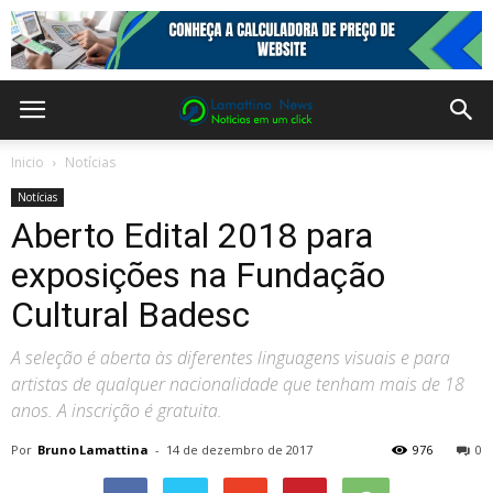
Inicio
Notícias
Notícias
Aberto Edital 2018 para
exposições na Fundação
Cultural Badesc
A seleção é aberta às diferentes linguagens visuais e para
artistas de qualquer nacionalidade que tenham mais de 18
anos. A inscrição é gratuita.
Por
Bruno Lamattina
-
14 de dezembro de 2017
976
0