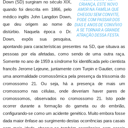
Down (SD) surgiram no século XIX,
CRIANÇA, ESTE NOVO
quando foi descrita em 1866, pelo
AMOR NA FAMÍLIA QUE
CHEGOU SEM CONVITE,
médico inglês John Langdon Down,
PODE COM PASSAR DOS
que deu origem ao nome do
DIAS E ANOS DE CONVÍVIO
A SE TORNAR A GRANDE
distúrbio. Naquela época o Dr.
ATRAÇÃO DESSA FESTA.
Down, expôs sua pesquisa,
apontando para características presentes na SD, que situava as
pessoas por ela afetadas, como sendo de uma outra raça.
Somente no ano de 1959 a síndrome foi identificada pelo cientista
francês Jerome Lejeune, juntamente com Turpin e Gautier, como
uma anormalidade cromossômica pela presença da trissomia do
cromossomo 21. Ou seja, há a presença de mais um
cromossomo nas células, onde deveriam haver pares de
cromossomos, observados no cromossomo 21. Isto pode
ocorrer durante a formação do gameta ou do embrião,
configurando-se como um acidente genético. Muito embora fosse
dada maior ênfase ao surgimento destas ocorrências para casais