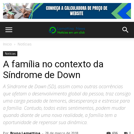
Inicio
Notícias
Notícias
A família no contexto da
Síndrome de Down
A Síndrome de Down (SD), assim como outras ocorrências
que afetam o desenvolvimento global da pessoa, traz consigo
uma carga pesada de temores, desesperança e estresse para
a família. Contudo, todos estes sentimentos, podem mudar
quando diante de uma nova realidade, a família tem a
oportunidade de repensar sua dinâmica.
Por
Bruno Lamattina
-
28 de março de 2018
636
0