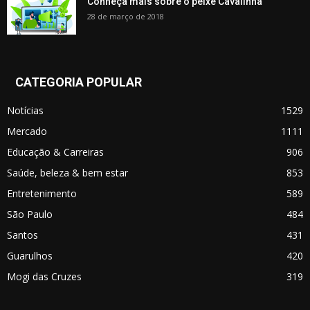
Conheça mais sobre o peixe Cavalinha
28 de março de 2018
CATEGORIA POPULAR
Notícias
1529
Mercado
1111
Educação & Carreiras
906
Saúde, beleza & bem estar
853
Entretenimento
589
São Paulo
484
Santos
431
Guarulhos
420
Mogi das Cruzes
319