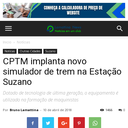
Inicio
Notícias
Notícias
Outras Cidades
Suzano
​CPTM implanta novo
simulador de trem na Estação
Suzano
Dotado de tecnologia de última geração, o equipamento é
utilizado na formação de maquinistas
Por
Bruno Lamattina
-
10 de abril de 2018
1466
0