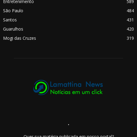
Entretenimento
589
São Paulo
484
Santos
431
Guarulhos
420
Mogi das Cruzes
319
.
Quer sua matéria publicada em nosso portal?