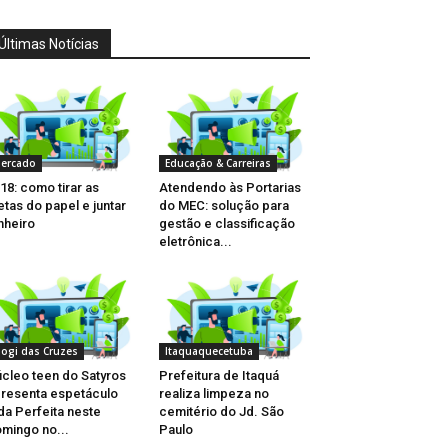
Últimas Notícias
ercado
Educação & Carreiras
18: como tirar as
Atendendo às Portarias
tas do papel e juntar
do MEC: solução para
nheiro
gestão e classificação
eletrônica...
ogi das Cruzes
Itaquaquecetuba
cleo teen do Satyros
Prefeitura de Itaquá
resenta espetáculo
realiza limpeza no
da Perfeita neste
cemitério do Jd. São
mingo no...
Paulo