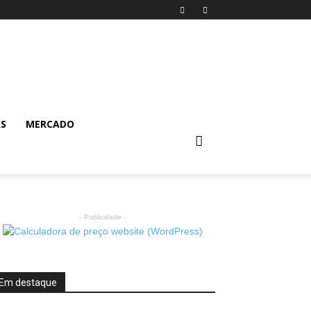
AS
MERCADO
- Publicidade -
Em destaque