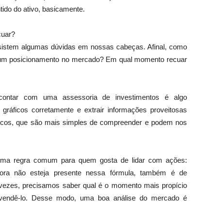
ido do ativo, basicamente.
cuar?
ersistem algumas dúvidas em nossas cabeças. Afinal, como
er um posicionamento no mercado? Em qual momento recuar
contar com uma assessoria de investimentos é algo
 gráficos corretamente e extrair informações proveitosas
sicos, que são mais simples de compreender e podem nos
 uma regra comum para quem gosta de lidar com ações:
ora não esteja presente nessa fórmula, também é de
 vezes, precisamos saber qual é o momento mais propício
e vendê-lo. Desse modo, uma boa análise do mercado é