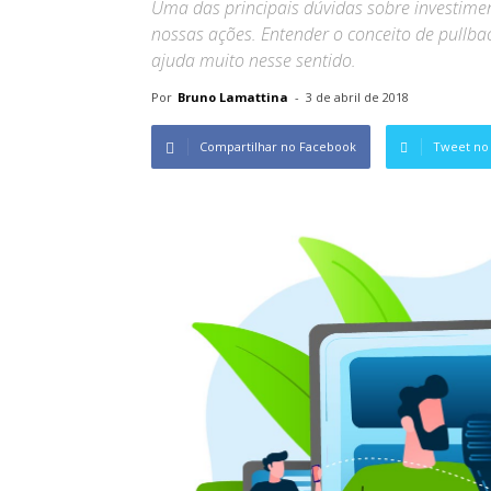
Uma das principais dúvidas sobre investimen
nossas ações. Entender o conceito de pullba
ajuda muito nesse sentido.
Por
Bruno Lamattina
-
3 de abril de 2018
Compartilhar no Facebook
Tweet no 