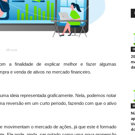
M
SB post
20
me
om a finalidade de explicar melhor e fazer algumas
di
pra e venda de ativos no mercado financeiro.
uma ideia representada graficamente. Nela, podemos notar
a reversão em um curto período, fazendo com que o ativo
M
.
Nú
ap
Vi
 que movimentam o mercado de ações, já que este é formado
do
te. Ele pode, ainda, ser notado como uma nova propensão