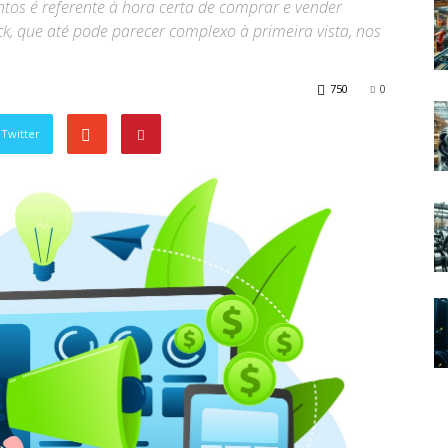
tos é referente à hora certa de comprar e vender
ck, que até pode parecer complexo à primeira vista, nos
750
0
Twitter