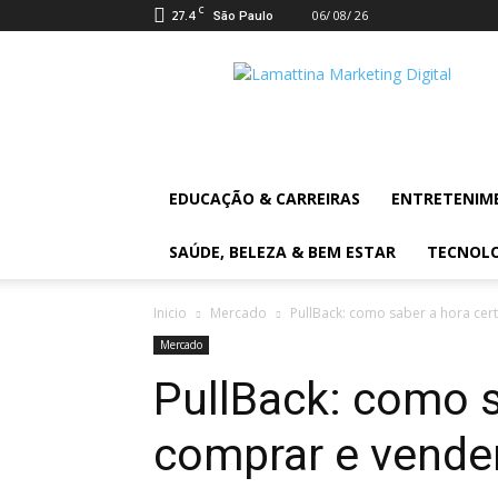
C
27.4
06/ 08/ 26
São Paulo
Lamattina
Digital
News
EDUCAÇÃO & CARREIRAS
ENTRETENIM
SAÚDE, BELEZA & BEM ESTAR
TECNOL
Inicio
Mercado
PullBack: como saber a hora cer
Mercado
PullBack: como s
comprar e vende