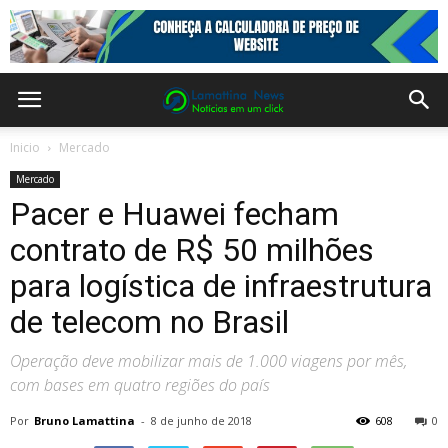
Inicio
Mercado
Mercado
Pacer e Huawei fecham
contrato de R$ 50 milhões
para logística de infraestrutura
de telecom no Brasil
Operação deve mobilizar mais de 1.000 viagens por mês,
com bases em quatro regiões do país
Por
Bruno Lamattina
-
8 de junho de 2018
608
0