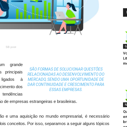
G
SB post
Vo
Li
m
 um grande
SÃO FORMAS DE SOLUCIONAR QUESTÕES
 principais
RELACIONADAS AO DESENVOLVIMENTO DO
ligados à
MERCADO, SENDO UMA OPORTUNIDADE DE
DAR CONTINUIDADE E CRESCIMENTO PARA
scimento dos
ESSAS EMPRESAS.
 tendências
o de empresas estrangeiras e brasileiras.
N
Qu
o e uma aquisição no mundo empresarial, é necessário
e
br
dois conceitos. Por isso, separamos a seguir alguns tópicos
ex