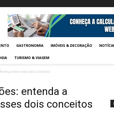
ENTO
GASTRONOMIA
IMÓVEIS & DECORAÇÃO
NOTÍCI
OGIA
TURISMO & VIAGEM
iferença entre esses dois conceitos
ões: entenda a
esses dois conceitos