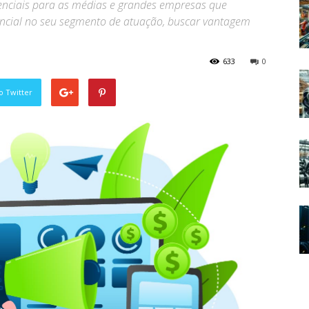
senciais para as médias e grandes empresas que
encial no seu segmento de atuação, buscar vantagem
633
0
o Twitter