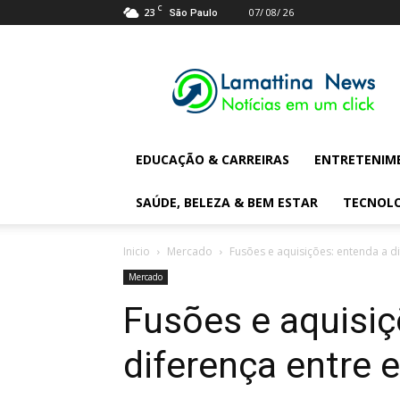
C
23
07/ 08/ 26
São Paulo
Lamattina
Digital
News
EDUCAÇÃO & CARREIRAS
ENTRETENIM
SAÚDE, BELEZA & BEM ESTAR
TECNOL
Inicio
Mercado
Fusões e aquisições: entenda a d
Mercado
Fusões e aquisiç
diferença entre 