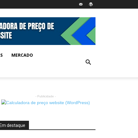
AS
MERCADO
- Publicidade -
Em destaque