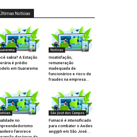
Últimas Notícias
uararema
Notícias
cê sabia? A Estação
Insatisfação,
terária é prédio
remuneração
odelo em Guararema
inadequada de
funcionários e risco de
fraudes na empresa...
otícias
São José dos Campos
alidade no
Fumacê é intensificado
mpreendedorismo
para combater o Aedes
asileiro favorece
aegypti em São José...
pansão das taxas de