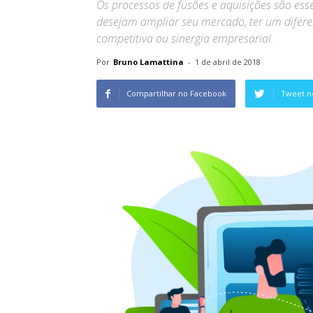
Os processos de fusões e aquisições são es
desejam ampliar seu mercado, ter um difer
competitiva ou sinergia empresarial.
Por
Bruno Lamattina
-
1 de abril de 2018
Compartilhar no Facebook
Tweet n