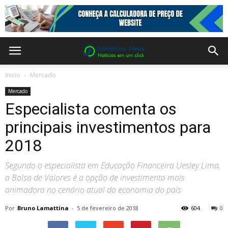
Inicio
Mercado
Mercado
Especialista comenta os
principais investimentos para
2018
Segundo o especialista em Educação Financeira Uesley Lima,
a Bolsa de Valores é a opção de investimento mais
animadora no cenário atual da economia do país
Por
Bruno Lamattina
-
5 de fevereiro de 2018
604
0