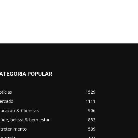
ATEGORIA POPULAR
tícias
1529
ercado
1111
ucação & Carreiras
906
úde, beleza & bem estar
853
ntretenimento
589