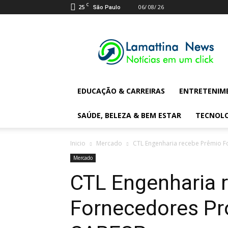
C
25
06/ 08/ 26
São Paulo
Lamattina
Digital
News
EDUCAÇÃO & CARREIRAS
ENTRETENIM
SAÚDE, BELEZA & BEM ESTAR
TECNOL
Inicio
Mercado
CTL Engenharia recebe Prêmio 
Mercado
CTL Engenharia 
Fornecedores Pr