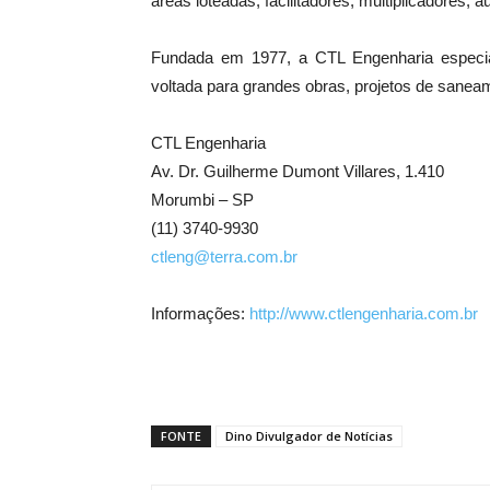
áreas loteadas, facilitadores, multiplicadores, au
Fundada em 1977, a CTL Engenharia especiali
voltada para grandes obras, projetos de sanea
CTL Engenharia
Av. Dr. Guilherme Dumont Villares, 1.410
Morumbi – SP
(11) 3740-9930
ctleng@terra.com.br
Informações:
http://www.ctlengenharia.com.br
FONTE
Dino Divulgador de Notícias