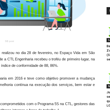
S
SB post
Ba
Zo
ealizou no dia 28 de fevereiro, no Espaço Vida em São
(S
e a CTL Engenharia recebeu o troféu de primeiro lugar, na
s
 índice de conformidade de 88, 86%.
haria em 2016 e teve como objetivo promover a mudança
melhoria contínua na execução dos serviços, bem estar e
N
Ju
se
qu
is comprometidos com o Programa 5S na CTL, gestores das
L