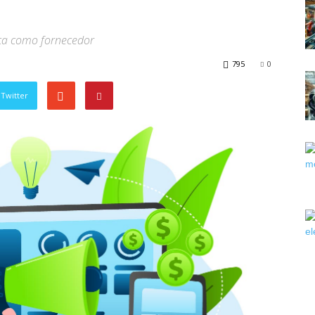
aca como fornecedor
795
0
Twitter