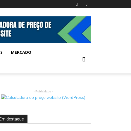
AS
MERCADO
- Publicidade -
Em destaque