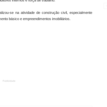
ditores internos e força de trabalho. “
zou-se na atividade de construção civil, especialmente
mento básico e empreendimentos imobiliários.
Publicidade