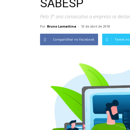
SABESP
Pelo 3° ano consecutivo a empresa se dest
Por
Bruno Lamattina
-
10 de abril de 2018
Compartilhar no Facebook
Tweet no 