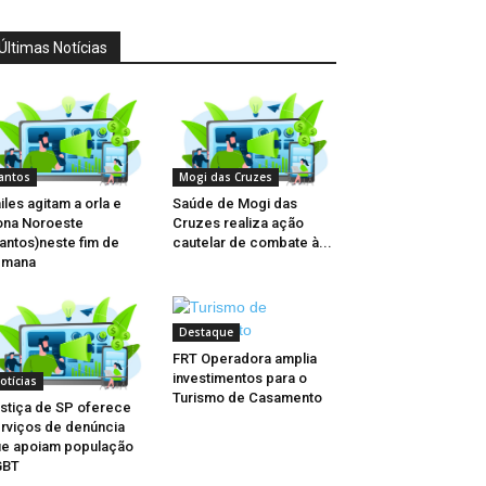
Últimas Notícias
antos
Mogi das Cruzes
iles agitam a orla e
Saúde de Mogi das
na Noroeste
Cruzes realiza ação
antos)neste fim de
cautelar de combate à...
emana
Destaque
FRT Operadora amplia
investimentos para o
otícias
Turismo de Casamento
stiça de SP oferece
rviços de denúncia
e apoiam população
GBT