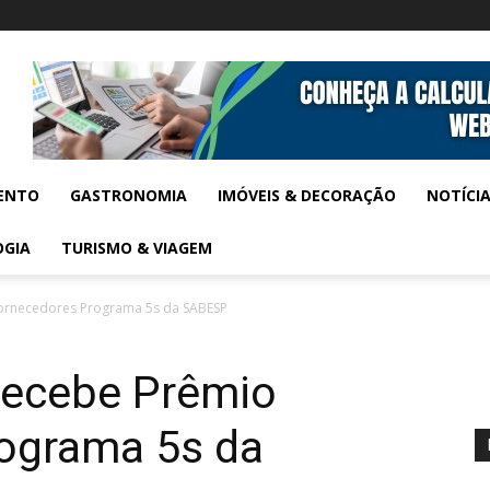
ENTO
GASTRONOMIA
IMÓVEIS & DECORAÇÃO
NOTÍCI
OGIA
TURISMO & VIAGEM
Fornecedores Programa 5s da SABESP
recebe Prêmio
ograma 5s da