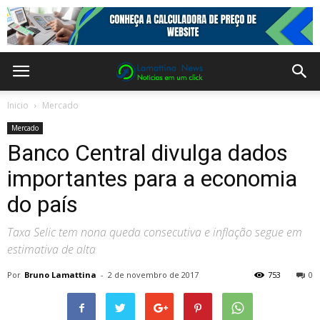
Inicio
Mercado
Mercado
Banco Central divulga dados
importantes para a economia
do país
Taxa Selic tem nona queda consecutiva e inflação segue em
estimativa de alta
Por
Bruno Lamattina
-
2 de novembro de 2017
753
0