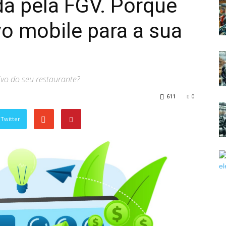
da pela FGV. Porque
vo mobile para a sua
ivo do seu restaurante?
611
0
Twitter