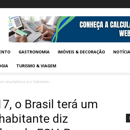
ENTO
GASTRONOMIA
IMÓVEIS & DECORAÇÃO
NOTÍCI
OGIA
TURISMO & VIAGEM
á um smartphone por habitante...
17, o Brasil terá um
habitante diz