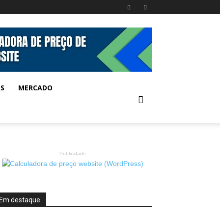
AS
MERCADO
- Publicidade -
Em destaque