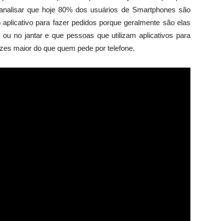
analisar que hoje 80% dos usuários de Smartphones são
 aplicativo para fazer pedidos porque geralmente são elas
ou no jantar e que pessoas que utilizam aplicativos para
zes maior do que quem pede por telefone.