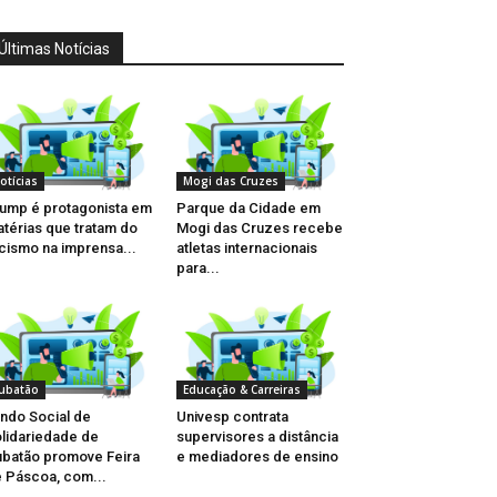
Últimas Notícias
otícias
Mogi das Cruzes
ump é protagonista em
Parque da Cidade em
térias que tratam do
Mogi das Cruzes recebe
cismo na imprensa...
atletas internacionais
para...
ubatão
Educação & Carreiras
ndo Social de
Univesp contrata
lidariedade de
supervisores a distância
batão promove Feira
e mediadores de ensino
 Páscoa, com...