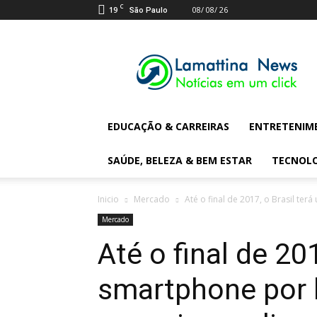
C
19
08/ 08/ 26
São Paulo
Lamattina
Digital
News
EDUCAÇÃO & CARREIRAS
ENTRETENIM
SAÚDE, BELEZA & BEM ESTAR
TECNOL
Inicio
Mercado
Até o final de 2017, o Brasil ter
Mercado
Até o final de 20
smartphone por 