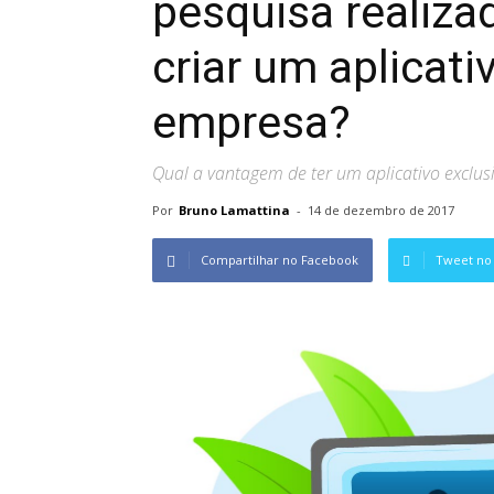
pesquisa realiza
criar um aplicati
empresa?
Qual a vantagem de ter um aplicativo exclus
Por
Bruno Lamattina
-
14 de dezembro de 2017
Compartilhar no Facebook
Tweet no 