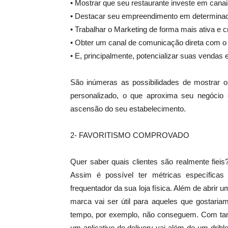
• Mostrar que seu restaurante investe em canai
• Destacar seu empreendimento em determinada 
• Trabalhar o Marketing de forma mais ativa e cr
• Obter um canal de comunicação direta com o
• E, principalmente, potencializar suas vendas e
São inúmeras as possibilidades de mostrar o 
personalizado, o que aproxima seu negócio
ascensão do seu estabelecimento.
2- FAVORITISMO COMPROVADO
Quer saber quais clientes são realmente fiei
Assim é possível ter métricas específica
frequentador da sua loja física. Além de abrir
marca vai ser útil para aqueles que gostaria
tempo, por exemplo, não conseguem. Com tanto
um aplicativo de delivery vai além de um dri