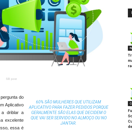
N
Tr
ma
ra
SB post
 pergunta do
60% SÃO MULHERES QUE UTILIZAM
C
 um Aplicativo
APLICATIVO PARA FAZER PEDIDOS PORQUE
Fu
a driblar a
GERALMENTE SÃO ELAS QUE DECIDEM O
So
QUE VAI SER SERVIDO NO ALMOÇO OU NO
ma excelente
Cu
JANTAR.
de
isso, essa é