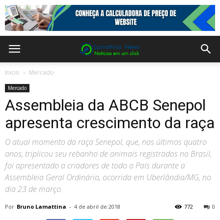
Inicio
Mercado
Mercado
Assembleia da ABCB Senepol
apresenta crescimento da raça
O atual momento da raça Senepol, que, nos últimos quatro
anos, triplicou seu rebanho de animais registrados no Brasil,
foi apresentado a criadores de todo o País durante a
Assembleia Geral Ordinária, ocorrida em Uberlândia/MG, no
dia 23 de março.
Por
Bruno Lamattina
-
4 de abril de 2018
772
0