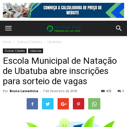
Inicio
Outras Cidades
Ubatuba
Outras Cidades
Ubatuba
Escola Municipal de Natação
de Ubatuba abre inscrições
para sorteio de vagas
Por
Bruno Lamattina
-
7 de fevereiro de 2018
672
0