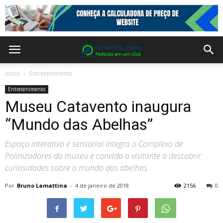
Inicio
Entretenimento
Entretenimento
Museu Catavento inaugura
“Mundo das Abelhas”
Espaço interativo e sensorial integra o Complexo de
Polinizadores do museu e convida o visitante a descobrir
curiosidades sobre o mundo das abelhas
Por
Bruno Lamattina
-
4 de janeiro de 2018
2156
0