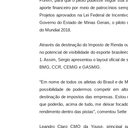
Porém, para que o piloto pudesse seguir sua t
aporte financeiro por meio de patrocínios se
Projetos aprovados na Lei Federal de Incenti
Governo do Estado de Minas Gerais, o piloto 
do Mundial 2018.
Através da destinação do Imposto de Renda o
no potencial de visibilidade do esporte brasilei
1. Assim, Sérgio apresentou o layout oficial 
BMG, CCR, CEMIG e GASMIG.
“Em nome de todos os atletas do Brasil e de 
possibilidade de podermos competir em alt
destinação de impostos das empresas. Estou m
que poderão, acima de tudo, me deixar focad
rendimento dentro das pistas”, comentou Sett
Leandro Claro CMO da Youse, principal pat