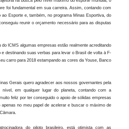
rajetória na busca pelo nível máximo do esporte mundial, o
mpre foi fundamental em sua carreira. Assim, contando com
vo ao Esporte e, também, no programa Minas Esportiva, do
conseguiu reunir o orçamento necessário para as disputas
u do ICMS algumas empresas estão realmente acreditando
ro e destinando suas verbas para levar o Brasil de volta à F-
de seu carro para 2018 estampando as cores da Youse, Banco
Minas Gerais quero agradecer aos nossos governantes pela
o nível, em qualquer lugar do planeta, contando com a
uito feliz por ter conseguido o apoio de sólidas empresas
o apenas no meu papel de acelerar e buscar o máximo de
e Câmara.
rocinadora do piloto brasileiro, está otimista com as