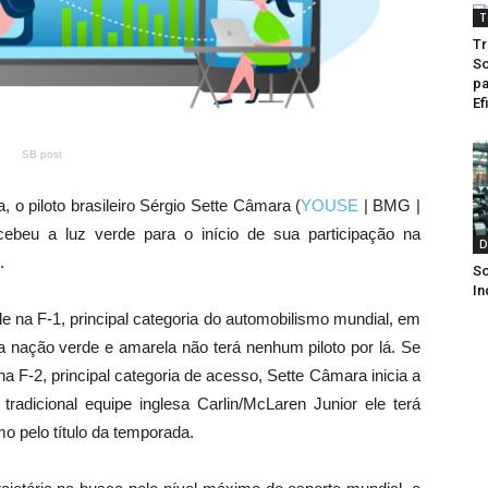
T
Tr
So
pa
Ef
SB post
 o piloto brasileiro Sérgio Sette Câmara (
YOUSE
| BMG |
eu a luz verde para o início de sua participação na
D
.
So
In
e na F-1, principal categoria do automobilismo mundial, em
 nação verde e amarela não terá nenhum piloto por lá. Se
a F-2, principal categoria de acesso, Sette Câmara inicia a
dicional equipe inglesa Carlin/McLaren Junior ele terá
mo pelo título da temporada.