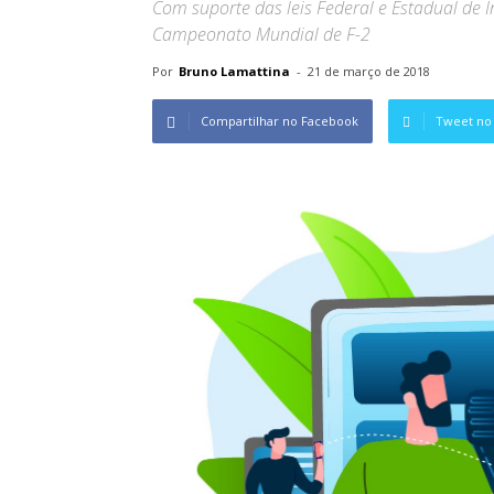
Com suporte das leis Federal e Estadual de In
Campeonato Mundial de F-2
Por
Bruno Lamattina
-
21 de março de 2018
Compartilhar no Facebook
Tweet no 