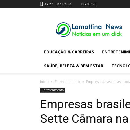
C
17.2
06/ 08/ 26
São Paulo
Lamattina
Digital
News
EDUCAÇÃO & CARREIRAS
ENTRETENIM
SAÚDE, BELEZA & BEM ESTAR
TECNOL
Inicio
Entretenimento
Empresas brasileiras apo
Entretenimento
Empresas brasile
Sette Câmara na