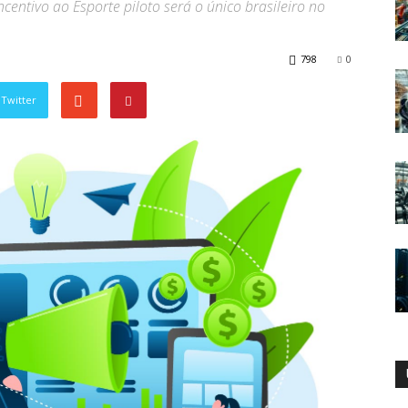
centivo ao Esporte piloto será o único brasileiro no
798
0
Twitter