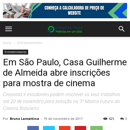
Inicio
Entretenimento
Entretenimento
Em São Paulo, Casa Guilherme
de Almeida abre inscrições
para mostra de cinema
Cineastas e estudantes podem inscrever os seus trabalhos
até 20 de novembro para exibição na 3ª Mostra Futuro do
Cinema Brasileiro
Por
Bruno Lamattina
-
19 de novembro de 2017
625
0