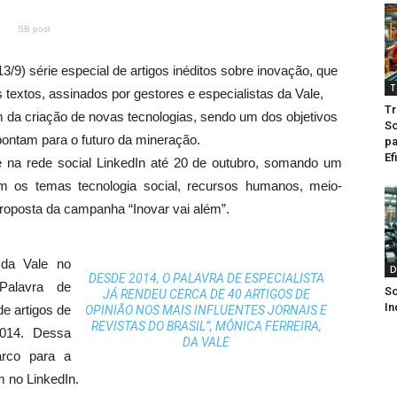
SB post
13/9) série especial de artigos inéditos sobre inovação, que
T
textos, assinados por gestores e especialistas da Vale,
Tr
 da criação de novas tecnologias, sendo um dos objetivos
So
pontam para o futuro da mineração.
pa
Ef
e na rede social LinkedIn até 20 de outubro, somando um
em os temas tecnologia social, recursos humanos, meio-
roposta da campanha “Inovar vai além”.
 da Vale no
D
DESDE 2014, O PALAVRA DE ESPECIALISTA
Palavra de
So
JÁ RENDEU CERCA DE 40 ARTIGOS DE
In
de artigos de
OPINIÃO NOS MAIS INFLUENTES JORNAIS E
REVISTAS DO BRASIL”, MÔNICA FERREIRA,
2014. Dessa
DA VALE
arco para a
m no LinkedIn.