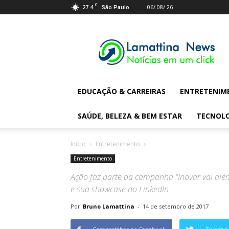
C
27.4
06/ 08/ 26
São Paulo
Lamattina
Digital
News
EDUCAÇÃO & CARREIRAS
ENTRETENIM
SAÚDE, BELEZA & BEM ESTAR
TECNOL
Inicio
Entretenimento
Entretenimento
Ação faz parte da campanha “Inovar vai além
e sua showcase no LinkedIn
Por
Bruno Lamattina
-
14 de setembro de 2017