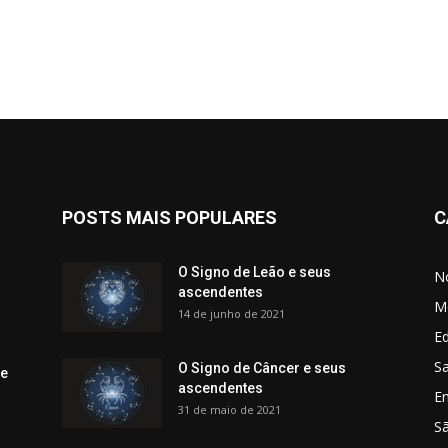
POSTS MAIS POPULARES
C
O Signo de Leão e seus
No
ascendentes
M
14 de junho de 2021
Ed
Sa
O Signo de Câncer e seus
 e
ascendentes
E
31 de maio de 2021
S