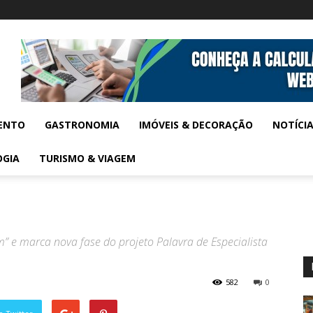
ENTO
GASTRONOMIA
IMÓVEIS & DECORAÇÃO
NOTÍCI
OGIA
TURISMO & VIAGEM
” e marca nova fase do projeto Palavra de Especialista
582
0