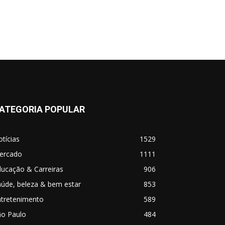
ATEGORIA POPULAR
tícias
1529
ercado
1111
ucação & Carreiras
906
úde, beleza & bem estar
853
ntretenimento
589
ão Paulo
484