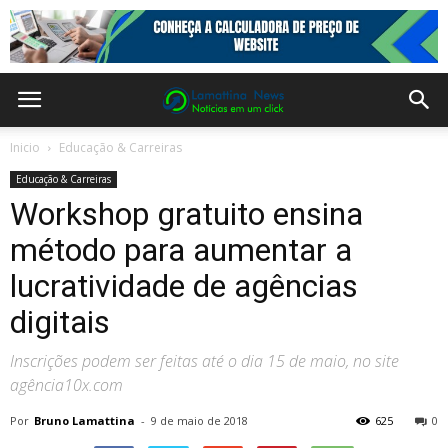
Inicio
Educação & Carreiras
Educação & Carreiras
Workshop gratuito ensina
método para aumentar a
lucratividade de agências
digitais
Inscrições podem ser feitas até o dia 15 de maio, no site
agência10x.com
Por
Bruno Lamattina
-
9 de maio de 2018
625
0