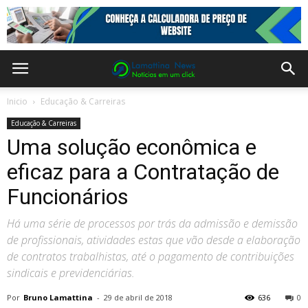
Inicio
Educação & Carreiras
Educação & Carreiras
Uma solução econômica e
eficaz para a Contratação de
Funcionários
Há uma série de processos por trás da admissão e demissão
de profissionais, atividades estas que vão desde a elaboração
de contratos trabalhistas, até o pagamento de contribuições
sindicais e previdenciárias.
Por
Bruno Lamattina
-
29 de abril de 2018
636
0