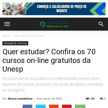
Inicio
Educação & Carreiras
Educação & Carreiras
Quer estudar? Confira os 70
cursos on-line gratuitos da
Unesp
Serviço é aberto ao público e os interessados podem fazer
quantas disciplinas quiserem nas áreas de exatas, humanas
ou biológicas
Por
Bruno Lamattina
-
4 de março de 2018
648
0