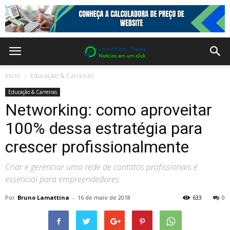
Inicio
Educação & Carreiras
Educação & Carreiras
Networking: como aproveitar
100% dessa estratégia para
crescer profissionalmente
Criar e gerenciar uma rede de contatos profissionais é
essencial para empreendedores
Por
Bruno Lamattina
-
16 de maio de 2018
633
0