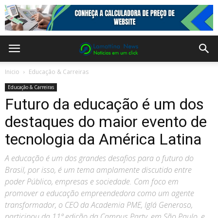
Inicio
Educação & Carreiras
Educação & Carreiras
Futuro da educação é um dos
destaques do maior evento de
tecnologia da América Latina
A educação é um dos grandes desafios para o futuro do
Brasil, por isso, é um tema amplamente discutido entre
poder Público, empresas e sociedade. Com foco em
promover a educação empreendedora como um agente
transformador, o CEO da Academia PME, Iglá Generoso,
participou da 11ª edição da Campus Party, em São Paulo, e