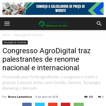
Inicio
Educação & Carreiras
Educação & Carreiras
Congresso AgroDigital traz
palestrantes de renome
nacional e internacional
Promovido pelo Portal AgroMulher, o congresso é online e
gratuito, e aborda temas como Gestão, Carreira, Tecnologia,
Marketing e Mercado
Por
Bruno Lamattina
-
8 de abril de 2018
608
0