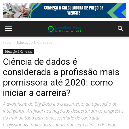
Inicio
Educação & Carreiras
Educação & Carreiras
Ciência de dados é
considerada a profissão mais
promissora até 2020: como
iniciar a carreira?
A avalanche do Big Data e o crescimento da aplicação da
Inteligência Artificial nos negócios despertaram as empresas
do mundo todo para a necessidade de contratar
profissionais muito bem capacitados em ciência de dados.