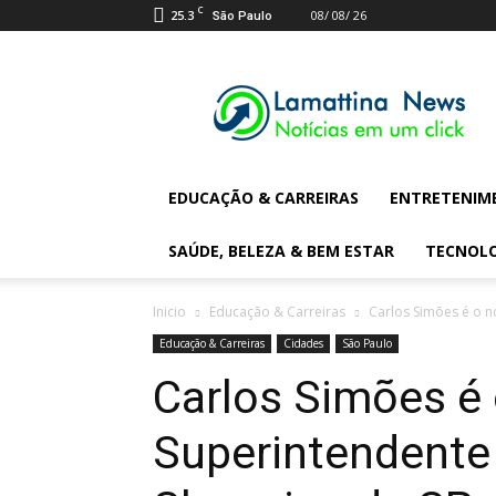
C
25.3
08/ 08/ 26
São Paulo
Lamattina
Digital
News
EDUCAÇÃO & CARREIRAS
ENTRETENIM
SAÚDE, BELEZA & BEM ESTAR
TECNOL
Inicio
Educação & Carreiras
Carlos Simões é o n
Educação & Carreiras
Cidades
São Paulo
Carlos Simões é
Superintendente 