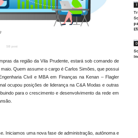
T
Tr
So
pa
Ef
g
D
SB post
So
In
mpras da região da Vila Prudente, estará sob comando de
e maio. Quem assume o cargo é Carlos Simões, que possui
ngenharia Civil e MBA em Finanças na Kenan – Flagler
sional ocupou posições de liderança na C&A Modas e outras
buindo para o crescimento e desenvolvimento da rede em
ansão.
ime. Iniciamos uma nova fase de administração, autônoma e