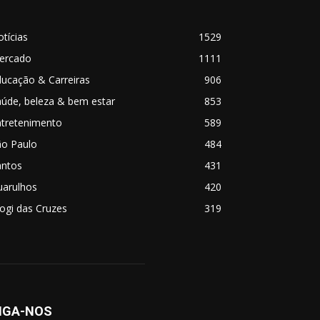
tícias
1529
ercado
1111
ucação & Carreiras
906
úde, beleza & bem estar
853
ntretenimento
589
ão Paulo
484
antos
431
uarulhos
420
ogi das Cruzes
319
IGA-NOS