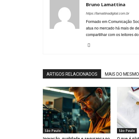
Bruno Lamattina
https://lamattinadigital.com.br
Formado em Comunicação Socia
atua no mercado há mais de d
compartilhar com os leitores do
ARTIGOS RELACIONADOS
MAIS DO MESMO
São Paulo
São Paulo
Inovação, qualidade e segurança no
O que é plo