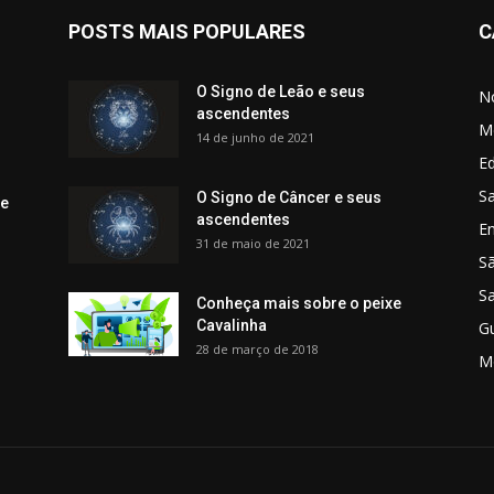
POSTS MAIS POPULARES
C
O Signo de Leão e seus
No
ascendentes
M
14 de junho de 2021
Ed
Sa
O Signo de Câncer e seus
 e
ascendentes
E
31 de maio de 2021
S
S
Conheça mais sobre o peixe
Cavalinha
G
28 de março de 2018
M