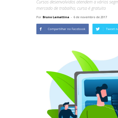
Cursos desenvolvidos atendem a vários segm
mercado de trabalho; curso é gratuito
Por
Bruno Lamattina
-
6 de novembro de 2017
Compartilhar no Facebook
Tweet n