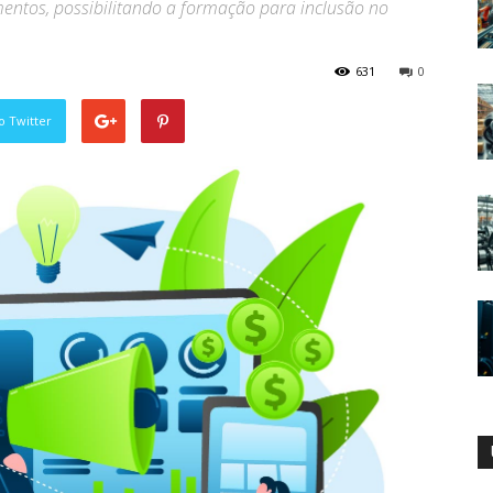
entos, possibilitando a formação para inclusão no
631
0
o Twitter