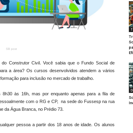
T
Tr
So
pa
SB post
Ef
do Construtor Civil. Você sabia que o Fundo Social de
para a área? Os cursos desenvolvidos atendem a vários
a formação para inclusão no mercado de trabalho.
D
as 8h30 às 16h, mas por enquanto apenas para a fila de
So
pessoalmente com o RG e CP, na sede do Fussesp na rua
In
ue da Água Branca, no Prédio 73.
qualquer pessoa a partir dos 18 anos de idade. Os alunos