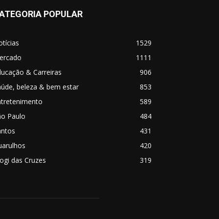
ATEGORIA POPULAR
tícias
1529
ercado
1111
ucação & Carreiras
906
úde, beleza & bem estar
853
ntretenimento
589
ão Paulo
484
antos
431
uarulhos
420
ogi das Cruzes
319