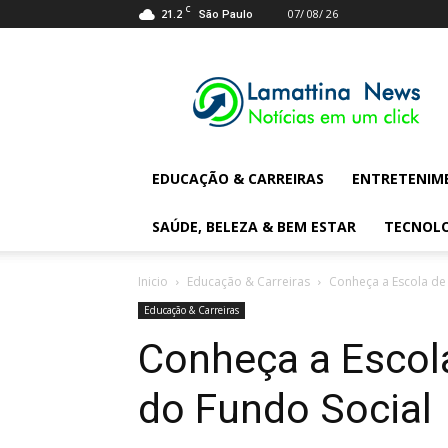
C
21.2
07/ 08/ 26
São Paulo
Lamattina
Digital
News
EDUCAÇÃO & CARREIRAS
ENTRETENIM
SAÚDE, BELEZA & BEM ESTAR
TECNOL
Inicio
Educação & Carreiras
Conheça a Escola de 
Educação & Carreiras
Conheça a Escola
do Fundo Social