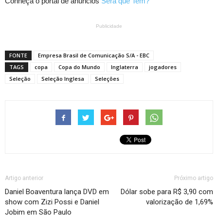
Conheça o portal de anúncios
Será que Tem?
Publicidade
FONTE
Empresa Brasil de Comunicação S/A - EBC
TAGS
copa
Copa do Mundo
Inglaterra
jogadores
Seleção
Seleção Inglesa
Seleções
Artigo anterior
Próximo artigo
Daniel Boaventura lança DVD em
Dólar sobe para R$ 3,90 com
show com Zizi Possi e Daniel
valorização de 1,69%
Jobim em São Paulo