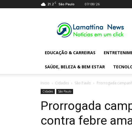
C
21.2
07/ 08/ 26
São Paulo
Lamattina
Digital
News
EDUCAÇÃO & CARREIRAS
ENTRETENIM
SAÚDE, BELEZA & BEM ESTAR
TECNOL
Inicio
Cidades
São Paulo
Prorrogada campanha
Cidades
São Paulo
Prorrogada camp
contra febre am