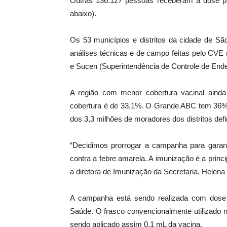
Outras 136.127 pessoas receberam a dose pa
abaixo).
Os 53 municípios e distritos da cidade de São
análises técnicas e de campo feitas pelo CVE 
e Sucen (Superintendência de Controle de End
A região com menor cobertura vacinal ainda
cobertura é de 33,1%. O Grande ABC tem 36% e
dos 3,3 milhões de moradores dos distritos de
“Decidimos prorrogar a campanha para garan
contra a febre amarela. A imunização é a princ
a diretora de Imunização da Secretaria, Helena
A campanha está sendo realizada com dose fr
Saúde. O frasco convencionalmente utilizado n
sendo aplicado assim 0,1 mL da vacina.