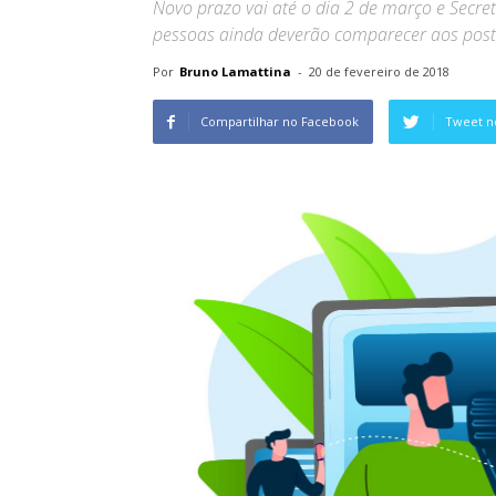
Novo prazo vai até o dia 2 de março e Secre
pessoas ainda deverão comparecer aos pos
Por
Bruno Lamattina
-
20 de fevereiro de 2018
Compartilhar no Facebook
Tweet n