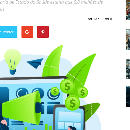
taria de Estado da Saúde estima que 5,8 milhões de
tos
637
0
o Twitter