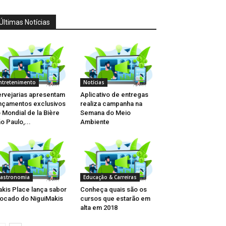
Últimas Notícias
ntretenimento
Notícias
rvejarias apresentam
Aplicativo de entregas
nçamentos exclusivos
realiza campanha na
 Mondial de la Bière
Semana do Meio
o Paulo,...
Ambiente
astronomia
Educação & Carreiras
kis Place lança sabor
Conheça quais são os
ocado do NiguiMakis
cursos que estarão em
alta em 2018