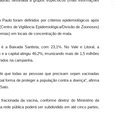
drão, destinada a grupos específicos (mais informações
 Paulo foram definidos por critérios epidemiológicos após
(Centro de Vigilância Epidemiológica/Divisão de Zoonoses)
emias) em locais de concentração de mata.
 é a Baixada Santista, com 23,1%. No Vale e Litoral, a
 a capital atingiu 46,2%, imunizando mais de 1,5 milhões
finidos na campanha.
tir que todas as pessoas que precisam sejam vacinadas
ipal forma de proteger a população contra a doença”, afirma
 Sato.
acionada da vacina, conforme diretriz do Ministério da
a rede pública poderá ser subdividido em até cinco partes,