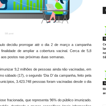
SB post
E
Ce
ulo decidiu prorrogar até o dia 2 de março a campanha
la
finalidade de ampliar a cobertura vacinal. Cerca de 5,8
no
r aos postos nas próximas duas semanas.
Sã
imunizar 9,2 milhões de pessoas ainda não vacinadas, em
imo sábado (17), o segundo ‘Dia D’ da campanha, feito pela
nicípios, 3.423.748 pessoas foram vacinadas desde o dia
G
Ma
av
dose fracionada, que representa 96% do público imunizado.