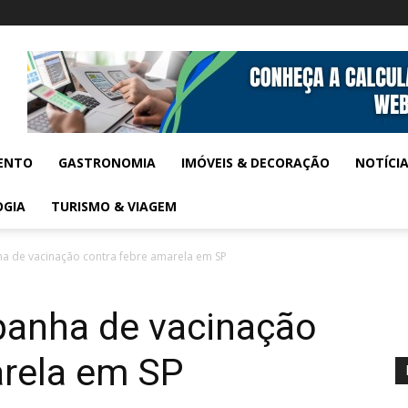
ENTO
GASTRONOMIA
IMÓVEIS & DECORAÇÃO
NOTÍCI
OGIA
TURISMO & VIAGEM
 de vacinação contra febre amarela em SP
anha de vacinação
arela em SP