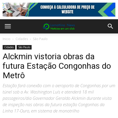
Inicio
Cidades
São Paulo
Cidades
São Paulo
Alckmin vistoria obras da
futura Estação Congonhas do
Metrô
Estação fará conexão com o aeroporto de Congonhas por um
túnel sob a Av. Washington Luís e atenderá 18 mil
passageiros/dia Governador Geraldo Alckmin durante visita
de inspeção nas obras da futura estação Congonhas da
Linha 17-Ouro, em sistema de monotrilho