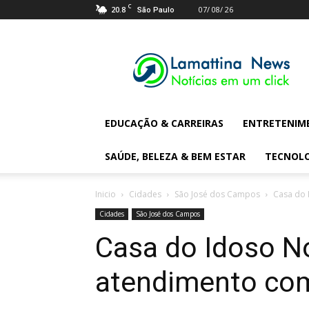
C
20.8
07/ 08/ 26
São Paulo
Lamattina
Digital
News
EDUCAÇÃO & CARREIRAS
ENTRETENIM
SAÚDE, BELEZA & BEM ESTAR
TECNOL
Inicio
Cidades
São José dos Campos
Casa do 
Cidades
São José dos Campos
Casa do Idoso N
atendimento com