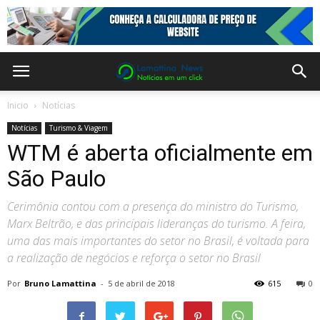
Inicio
Notícias
Notícias
Turismo & Viagem
WTM é aberta oficialmente em
São Paulo
Cerimônia contou com a presença do ministro do Turismo,
Marx Beltrão, e das principais lideranças do turismo. A feira,
uma das mais importantes do setor no Brasil, é voltada para
a realização de negócios e reforça o setor no Brasil
Por
Bruno Lamattina
-
5 de abril de 2018
615
0