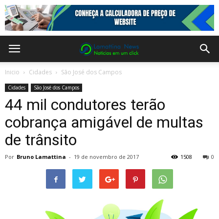
Inicio
Cidades
São José dos Campos
Cidades
São José dos Campos
44 mil condutores terão
cobrança amigável de multas
de trânsito
Por
Bruno Lamattina
-
19 de novembro de 2017
1508
0