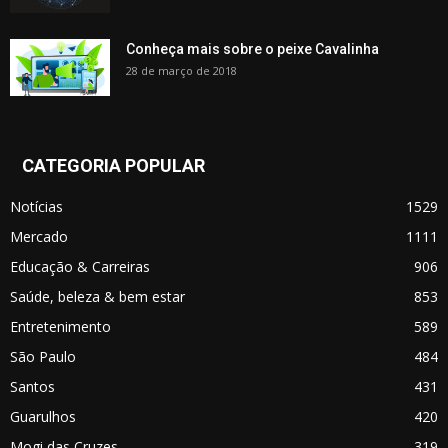
Conheça mais sobre o peixe Cavalinha
28 de março de 2018
CATEGORIA POPULAR
Notícias
1529
Mercado
1111
Educação & Carreiras
906
Saúde, beleza & bem estar
853
Entretenimento
589
São Paulo
484
Santos
431
Guarulhos
420
Mogi das Cruzes
319