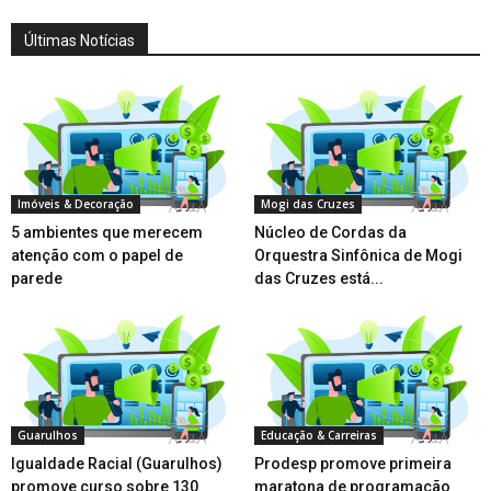
Últimas Notícias
Imóveis & Decoração
Mogi das Cruzes
5 ambientes que merecem
Núcleo de Cordas da
atenção com o papel de
Orquestra Sinfônica de Mogi
parede
das Cruzes está...
Guarulhos
Educação & Carreiras
Igualdade Racial (Guarulhos)
Prodesp promove primeira
promove curso sobre 130
maratona de programação