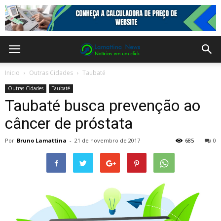
Inicio
Outras Cidades
Taubaté
Outras Cidades
Taubaté
Taubaté busca prevenção ao
câncer de próstata
Por
Bruno Lamattina
-
21 de novembro de 2017
685
0