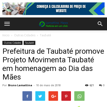
Inicio
Outras Cidades
Taubaté
Outras Cidades
Taubaté
Prefeitura de Taubaté promove
Projeto Movimenta Taubaté
em homenagem ao Dia das
Mães
Por
Bruno Lamattina
-
10 de maio de 2018
621
0