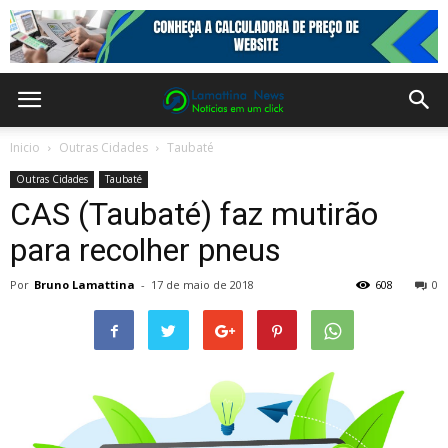
Inicio
Outras Cidades
Taubaté
Outras Cidades
Taubaté
CAS (Taubaté) faz mutirão
para recolher pneus
Por
Bruno Lamattina
-
17 de maio de 2018
608
0