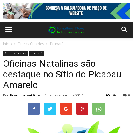
Inicio
Outras Cidades
Taubaté
Outras Cidades
Taubaté
Oficinas Natalinas são
destaque no Sítio do Picapau
Amarelo
Por
Bruno Lamattina
-
1 de dezembro de 2017
599
0