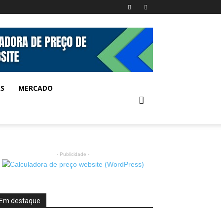
AS
MERCADO
- Publicidade -
Em destaque