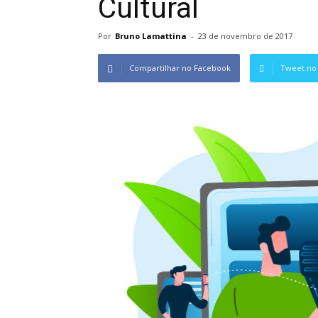
Cultural
Por
Bruno Lamattina
-
23 de novembro de 2017
Compartilhar no Facebook
Tweet no 