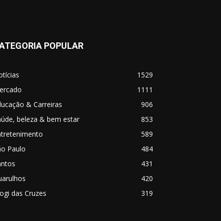
ATEGORIA POPULAR
tícias
1529
ercado
1111
ucação & Carreiras
906
úde, beleza & bem estar
853
ntretenimento
589
ão Paulo
484
antos
431
uarulhos
420
ogi das Cruzes
319