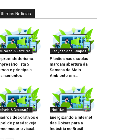
Últimas Notícias
ducação & Carreiras
São José dos Campos
mpreendedorismo:
Plantios nas escolas
presário lista 5
marcam abertura da
rsos e principais
Semana de Meio
sinamentos
Ambiente em...
móveis & Decoração
Notícias
adros decorativos e
Energizando a Internet
pel de parede: veja
das Coisas para a
mo mudar o visual...
Indústria no Brasil