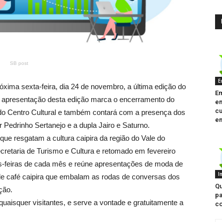
SB post
E
óxima sexta-feira, dia 24 de novembro, a última edição do
E
 A apresentação desta edição marca o encerramento do
em
cu
 do Centro Cultural e também contará com a presença dos
en
 Pedrinho Sertanejo e a dupla Jairo e Saturno.
que resgatam a cultura caipira da região do Vale do
ecretaria de Turismo e Cultura e retomado em fevereiro
s-feiras de cada mês e reúne apresentações de moda de
I
e café caipira que embalam as rodas de conversas dos
Qu
ção.
pa
quaisquer visitantes, e serve a vontade e gratuitamente a
co