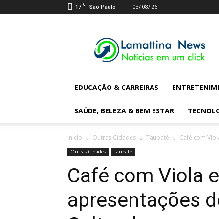
C
17
03/ 08/ 26
São Paulo
Lamattina
Digital
News
EDUCAÇÃO & CARREIRAS
ENTRETENIM
SAÚDE, BELEZA & BEM ESTAR
TECNOL
Inicio
Outras Cidades
Taubaté
Café com Viol
Outras Cidades
Taubaté
Café com Viola e
apresentações d