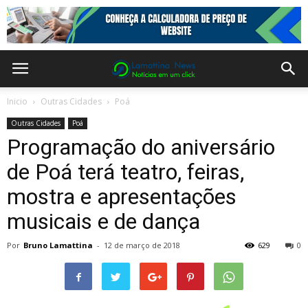
Inicio
Outras Cidades
Poá
Outras Cidades
Poá
Programação do aniversário
de Poá terá teatro, feiras,
mostra e apresentações
musicais e de dança
Por
Bruno Lamattina
-
12 de março de 2018
629
0