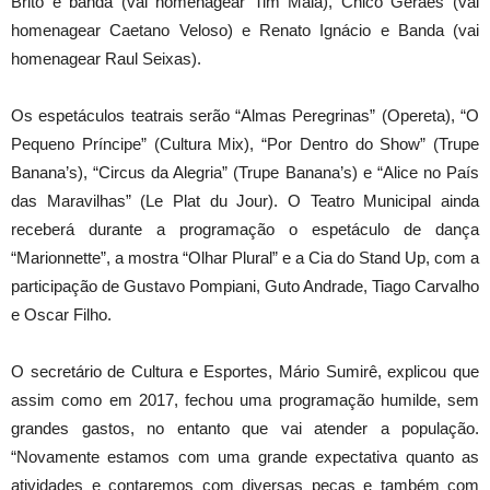
Brito e banda (vai homenagear Tim Maia), Chico Geraes (vai
homenagear Caetano Veloso) e Renato Ignácio e Banda (vai
homenagear Raul Seixas).
Os espetáculos teatrais serão “Almas Peregrinas” (Opereta), “O
Pequeno Príncipe” (Cultura Mix), “Por Dentro do Show” (Trupe
Banana’s), “Circus da Alegria” (Trupe Banana’s) e “Alice no País
das Maravilhas” (Le Plat du Jour). O Teatro Municipal ainda
receberá durante a programação o espetáculo de dança
“Marionnette”, a mostra “Olhar Plural” e a Cia do Stand Up, com a
participação de Gustavo Pompiani, Guto Andrade, Tiago Carvalho
e Oscar Filho.
O secretário de Cultura e Esportes, Mário Sumirê, explicou que
assim como em 2017, fechou uma programação humilde, sem
grandes gastos, no entanto que vai atender a população.
“Novamente estamos com uma grande expectativa quanto as
atividades e contaremos com diversas peças e também com