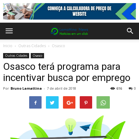
Inicio
Outras Cidades
Osasco
Outras Cidades
Osasco
Osasco terá programa para
incentivar busca por emprego
Por
Bruno Lamattina
-
7 de abril de 2018
616
0