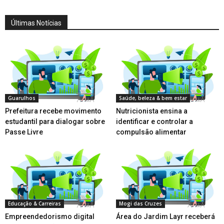
Últimas Notícias
Guarulhos
Saúde, beleza & bem estar
Prefeitura recebe movimento
Nutricionista ensina a
estudantil para dialogar sobre
identificar e controlar a
Passe Livre
compulsão alimentar
Educação & Carreiras
Mogi das Cruzes
Empreendedorismo digital
Área do Jardim Layr receberá