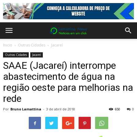
Inicio
Outras Cidades
Jacareí
Outras Cidades
Jacareí
SAAE (Jacareí) interrompe
abastecimento de água na
região oeste para melhorias na
rede
Por
Bruno Lamattina
-
3 de abril de 2018
650
0