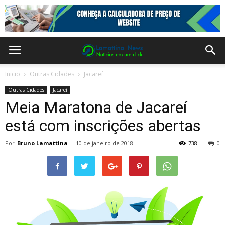
Inicio
Outras Cidades
Jacareí
Outras Cidades
Jacareí
Meia Maratona de Jacareí
está com inscrições abertas
Por
Bruno Lamattina
-
10 de janeiro de 2018
738
0