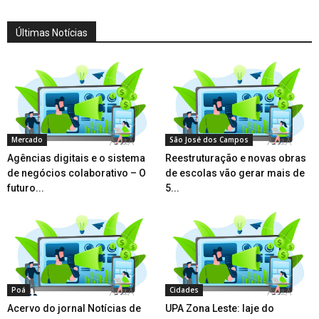
Últimas Notícias
Mercado
São José dos Campos
Agências digitais e o sistema
Reestruturação e novas obras
de negócios colaborativo – O
de escolas vão gerar mais de
futuro...
5...
Poá
Cidades
Acervo do jornal Notícias de
UPA Zona Leste: laje do