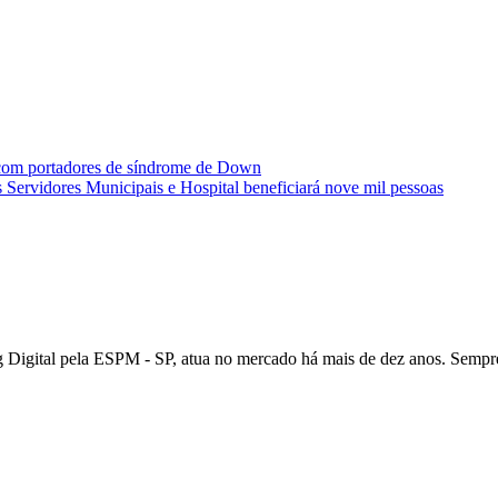
 com portadores de síndrome de Down
Servidores Municipais e Hospital beneficiará nove mil pessoas
igital pela ESPM - SP, atua no mercado há mais de dez anos. Sempre