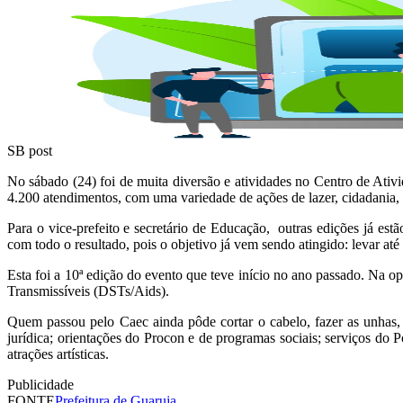
SB post
No sábado (24) foi de muita diversão e atividades no Centro de Ativ
4.200 atendimentos, com uma variedade de ações de lazer, cidadania, 
Para o vice-prefeito e secretário de Educação, outras edições já es
com todo o resultado, pois o objetivo já vem sendo atingido: levar até
Esta foi a 10ª edição do evento que teve início no ano passado. Na o
Transmissíveis (DSTs/Aids).
Quem passou pelo Caec ainda pôde cortar o cabelo, fazer as unhas,
jurídica; orientações do Procon e de programas sociais; serviços d
atrações artísticas.
Publicidade
FONTE
Prefeitura de Guaruja