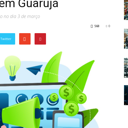
 em Guarujá
ão no dia 3 de março
568
0
Twitter