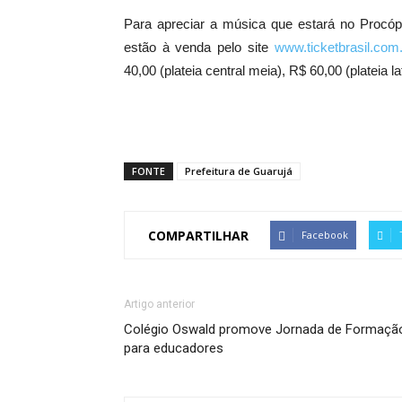
Para apreciar a música que estará no Procópi
estão à venda pelo site
www.ticketbrasil.com.
40,00 (plateia central meia), R$ 60,00 (plateia lat
FONTE
Prefeitura de Guarujá
COMPARTILHAR
Facebook
Artigo anterior
Colégio Oswald promove Jornada de Formaçã
para educadores