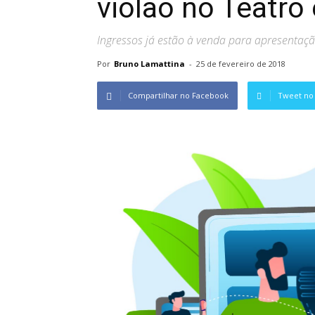
violão no Teatro
Ingressos já estão à venda para apresentaç
Por
Bruno Lamattina
-
25 de fevereiro de 2018
Compartilhar no Facebook
Tweet no 