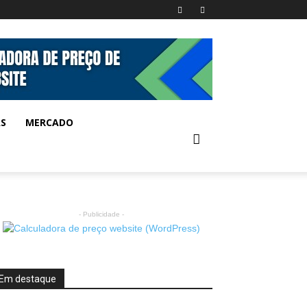
AS
MERCADO
- Publicidade -
Em destaque