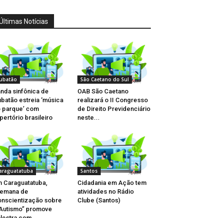
Últimas Notícias
ubatão
São Caetano do Sul
nda sinfônica de
OAB São Caetano
batão estreia ‘música
realizará o II Congresso
 parque’ com
de Direito Previdenciário
pertório brasileiro
neste...
araguatatuba
Santos
 Caraguatatuba,
Cidadania em Ação tem
Semana de
atividades no Rádio
nscientização sobre
Clube (Santos)
Autismo” promove
lestra com...