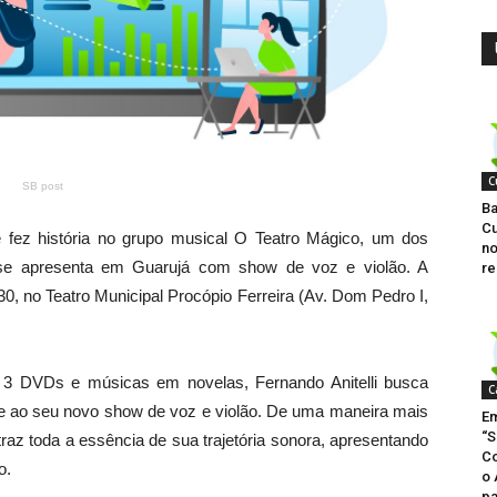
C
SB post
Ba
Cu
e fez história no grupo musical O Teatro Mágico, um dos
no
 se apresenta em Guarujá com show de voz e violão. A
re
0, no Teatro Municipal Procópio Ferreira (Av. Dom Pedro I,
 3 DVDs e músicas em novelas, Fernando Anitelli busca
C
rte ao seu novo show de voz e violão. De uma maneira mais
Em
“
traz toda a essência de sua trajetória sonora, apresentando
Co
o.
o 
pa