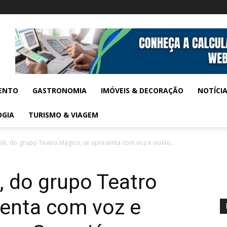
ENTO
GASTRONOMIA
IMÓVEIS & DECORAÇÃO
NOTÍCI
OGIA
TURISMO & VIAGEM
lli, do grupo Teatro Mágico, se apresenta com voz e violão...
, do grupo Teatro
senta com voz e