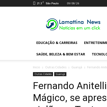
C
21.3
09/ 08/ 26
São Paulo
Lamattina
Digital
News
EDUCAÇÃO & CARREIRAS
ENTRETENIM
SAÚDE, BELEZA & BEM ESTAR
TECNOL
Inicio
Outras Cidades
Guarujá
Fernando Anite
Outras Cidades
Guarujá
Fernando Anitelli
Mágico, se apre