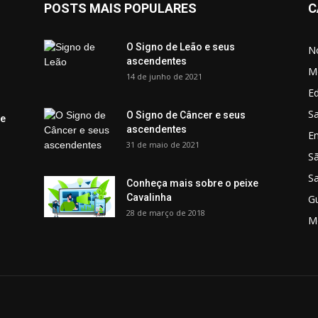
POSTS MAIS POPULARES
C
O Signo de Leão e seus
No
ascendentes
M
14 de junho de 2021
Ed
Sa
O Signo de Câncer e seus
 e
ascendentes
E
31 de maio de 2021
S
S
Conheça mais sobre o peixe
Cavalinha
G
28 de março de 2018
M