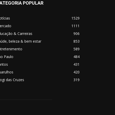
ATEGORIA POPULAR
tícias
1529
ercado
1111
ucação & Carreiras
906
úde, beleza & bem estar
853
ntretenimento
589
ão Paulo
484
antos
431
uarulhos
420
ogi das Cruzes
319