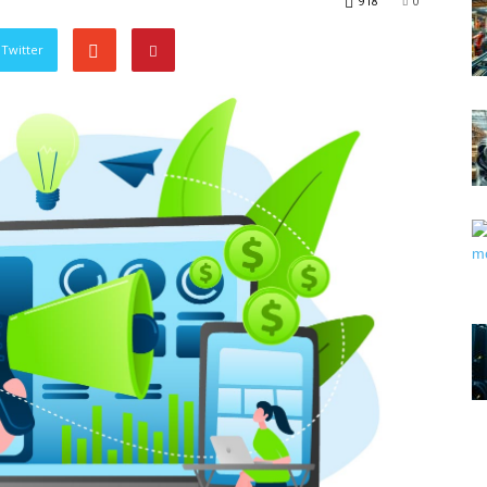
918
0
Twitter