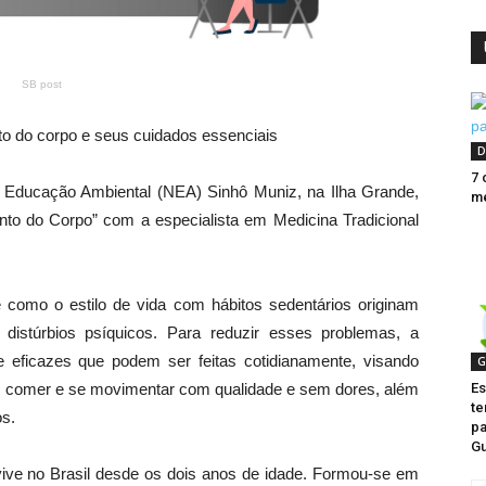
SB post
to do corpo e seus cuidados essenciais
D
7 
de Educação Ambiental (NEA) Sinhô Muniz, na Ilha Grande,
me
ento do Corpo” com a especialista em Medicina Tradicional
re como o estilo de vida com hábitos sedentários originam
distúrbios psíquicos. Para reduzir esses problemas, a
e eficazes que podem ser feitas cotidianamente, visando
G
ir, comer e se movimentar com qualidade e sem dores, além
Es
te
os.
pa
G
ive no Brasil desde os dois anos de idade. Formou-se em