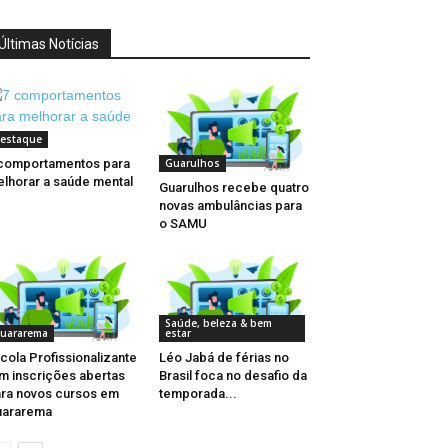
Últimas Notícias
estaque
comportamentos para
Guarulhos
lhorar a saúde mental
Guarulhos recebe quatro
novas ambulâncias para
o SAMU
Saúde, beleza & bem
uararema
estar
cola Profissionalizante
Léo Jabá de férias no
m inscrições abertas
Brasil foca no desafio da
ra novos cursos em
temporada...
uararema