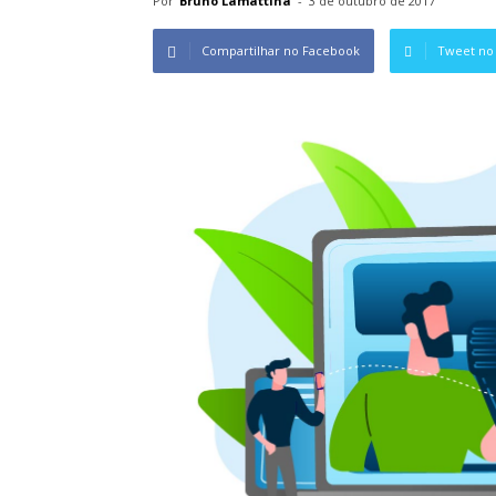
Por
Bruno Lamattina
-
3 de outubro de 2017
Compartilhar no Facebook
Tweet no 