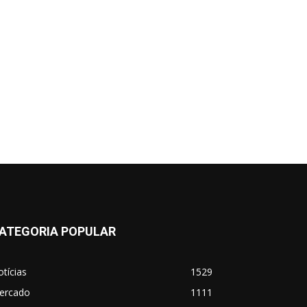
ATEGORIA POPULAR
tícias
1529
ercado
1111