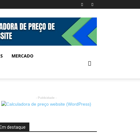
AS
MERCADO
- Publicidade -
Em destaque