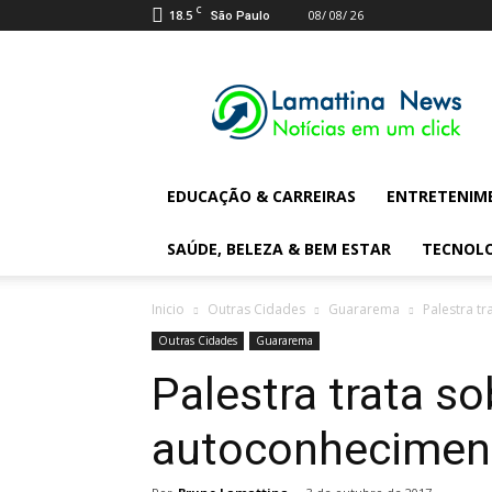
C
18.5
08/ 08/ 26
São Paulo
Lamattina
Digital
News
EDUCAÇÃO & CARREIRAS
ENTRETENIM
SAÚDE, BELEZA & BEM ESTAR
TECNOL
Inicio
Outras Cidades
Guararema
Palestra t
Outras Cidades
Guararema
Palestra trata so
autoconheciment